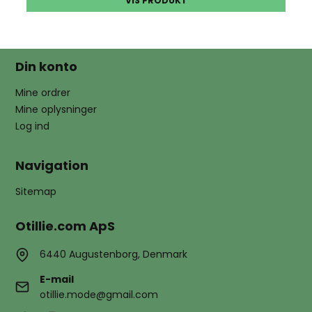
VIS PRODUKT
Din konto
Mine ordrer
Mine oplysninger
Log ind
Navigation
Sitemap
Otillie.com ApS
6440 Augustenborg, Denmark
E-mail
otillie.mode@gmail.com